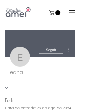
Mais ações
Seguir
edna
edna
Perfil
Data de entrada: 26 de ago. de 2024