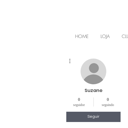
HOME
LOJA
CL
Mais ações
Suzane
0
0
seguidor
seguindo
Seguir