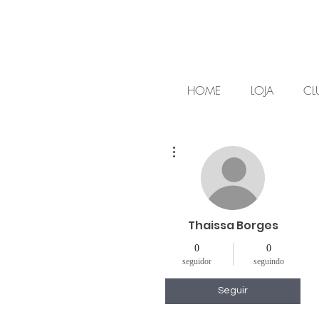
HOME
LOJA
CL
Mais ações
Thaissa Borges
0
0
seguidor
seguindo
Seguir