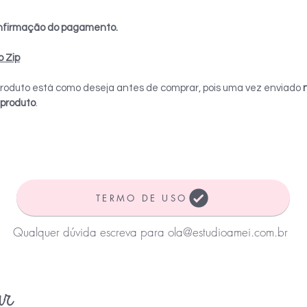
nfirmação do pagamento.
o Zip
o produto está como deseja antes de comprar, pois uma vez enviado
 produto
.
TERMO DE USO
Qualquer dúvida escreva para
ola@estudioamei.com.br
ar