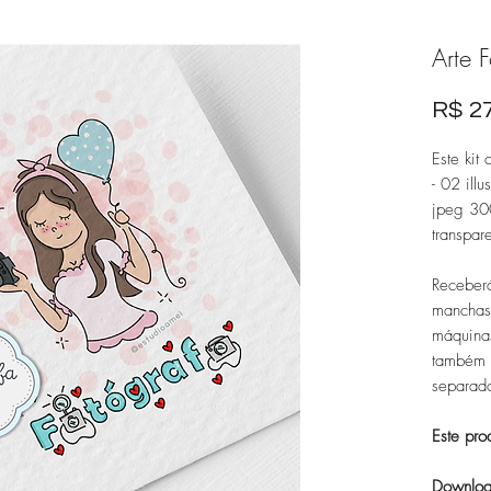
Arte 
R$ 2
Este kit
- 02 ill
jpeg 30
transpar
Receberá
manchas 
máquinas
também 
separad
Este pro
Downloa