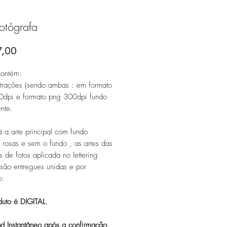
Fotógrafa
Preço
7,00
 contém:
ustrações (sendo ambas : em formato
0dpi e formato png 300dpi fundo
ente.
 a arte principal com fundo
rosas e sem o fundo , as artes das
 de fotos aplicada no lettering
são entregues unidas e por
o.
duto é DIGITAL.
d Instantâneo após a confirmação