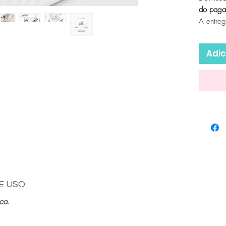
do paga
A entre
Adic
E USO
co.