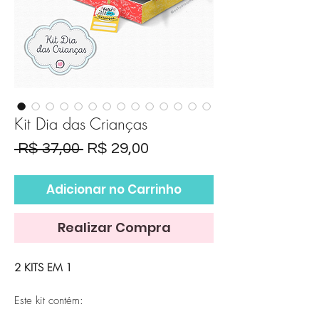
Kit Dia das Crianças
Preço
Preço
 R$ 37,00 
R$ 29,00
normal
promocional
Adicionar no Carrinho
Realizar Compra
2 KITS EM 1
Este kit contém: