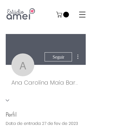
Mais ações
Seguir
Ana Carolina Maia Ba
Ana Carolina Maia Barbosa
Perfil
Data de entrada: 27 de fev. de 2023