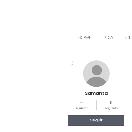
HOME
LOJA
CL
Mais ações
Samanta
0
0
seguidor
seguindo
Seguir